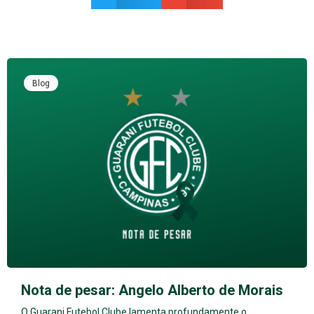
Blog
Nota de pesar: Angelo Alberto de Morais
O Guarani Futebol Clube lamenta profundamente o