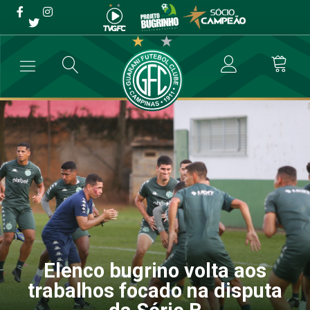
Elenco bugrino volta aos
trabalhos focado na disputa
da Série B
→
Futebol Profissional
→
Elenco bugrino volta aos trabalhos focado
Elenco bugrino volta aos
trabalhos focado na disputa