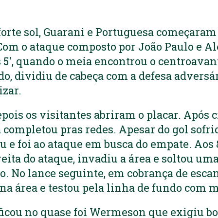
orte sol, Guarani e Portuguesa começaram
Com o ataque composto por João Paulo e A
5′, quando o meia encontrou o centroavant
do, dividiu de cabeça com a defesa adversá
izar.
pois os visitantes abriram o placar. Após
 completou pras redes. Apesar do gol sofri
u e foi ao ataque em busca do empate. Aos 
reita do ataque, invadiu a área e soltou um
ro. No lance seguinte, em cobrança de escan
e na área e testou pela linha de fundo com m
cou no quase foi Wermeson que exigiu bo