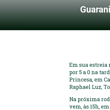
Guarani
Em sua estreia 
por 5 a 0 na tar
Princesa, em Ca
Raphael Luz, To
Na próxima roda
vem, às 15h, e