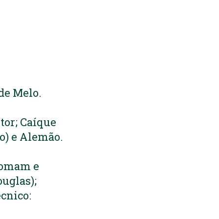
de Melo.
tor; Caíque
io) e Alemão.
acomam e
ouglas);
cnico: