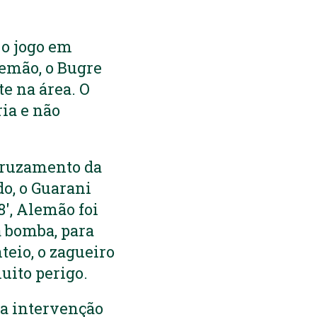
 o jogo em
lemão, o Bugre
e na área. O
ria e não
 cruzamento da
do, o Guarani
8′, Alemão foi
a bomba, para
teio, o zagueiro
uito perigo.
a intervenção