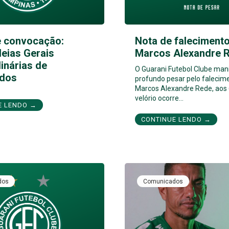
e convocação:
Nota de falecimento
eias Gerais
Marcos Alexandre 
inárias de
O Guarani Futebol Clube man
dos
profundo pesar pelo falecim
Marcos Alexandre Rede, aos 
velório ocorre…
E LENDO →
CONTINUE LENDO →
dos
Comunicados