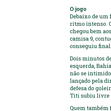
O jogo
Debaixo de um f
ritmo intenso. 
chegou bem aos 
camisa 9, contu
conseguiu final
Dois minutos de
esquerda, Bahia
não se intimido
lançado pela di
defesa do golei
Titi subiu livr
Quem também fi