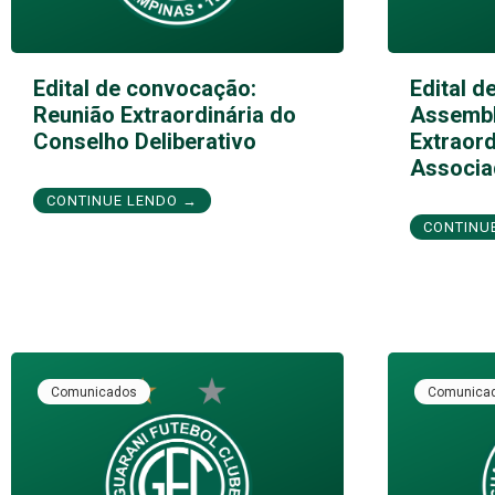
Edital de convocação:
Edital d
Reunião Extraordinária do
Assembl
Conselho Deliberativo
Extraord
Associa
CONTINUE LENDO →
CONTINU
Comunicados
Comunica