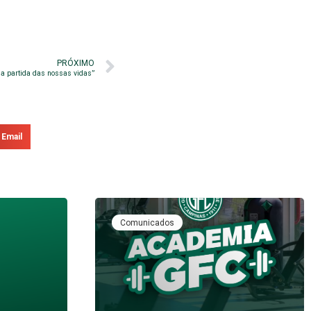
PRÓXIMO
r a partida das nossas vidas”
Email
Comunicados