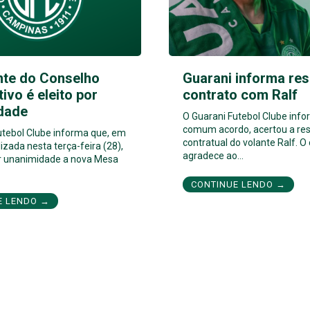
nte do Conselho
Guarani informa res
tivo é eleito por
contrato com Ralf
dade
O Guarani Futebol Clube inf
comum acordo, acertou a res
utebol Clube informa que, em
contratual do volante Ralf. O
izada nesta terça-feira (28),
agradece ao…
por unanimidade a nova Mesa
CONTINUE LENDO →
E LENDO →