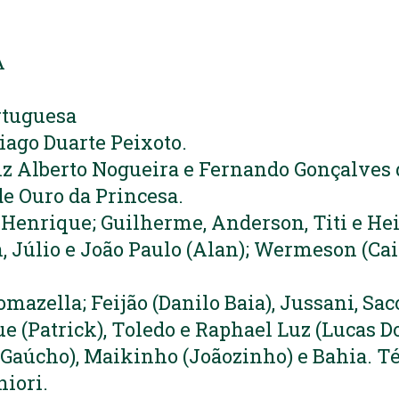
A
rtuguesa
ago Duarte Peixoto.
iz Alberto Nogueira e Fernando Gonçalves 
de Ouro da Princesa.
 Henrique; Guilherme, Anderson, Titi e Hei
n, Júlio e João Paulo (Alan); Wermeson (Ca
.
mazella; Feijão (Danilo Baia), Jussani, S
e (Patrick), Toledo e Raphael Luz (Lucas D
Gaúcho), Maikinho (Joãozinho) e Bahia. Té
iori.