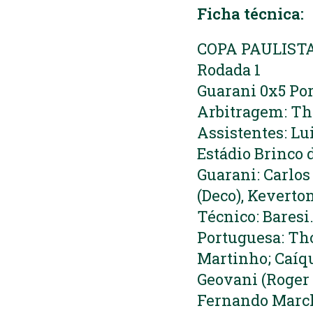
Ficha técnica:
COPA PAULIST
Rodada 1
Guarani 0x5 Po
Arbitragem: Thi
Assistentes: Lu
Estádio Brinco 
Guarani: Carlos
(Deco), Keverto
Técnico: Baresi
Portuguesa: Tho
Martinho; Caíqu
Geovani (Roger 
Fernando March