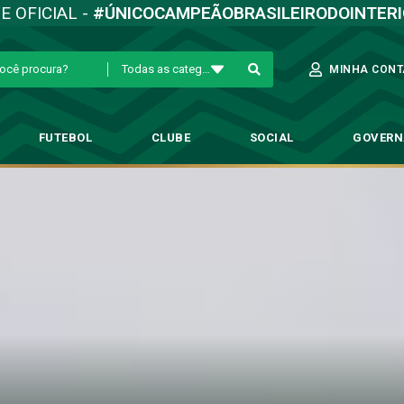
TE OFICIAL -
#ÚNICOCAMPEÃOBRASILEIRODOINTER
Todas as categorias
MINHA CONT
FUTEBOL
CLUBE
SOCIAL
GOVER
e da Portuguesa em estreia da 
→
Futebol Profissional
→
Guarani perde da Portuguesa em estreia da Copa Pa