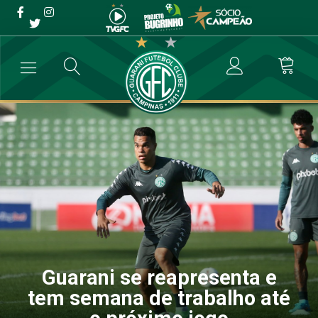
Guarani se reapresenta e
tem semana de trabalho até
o próximo jogo
→
Futebol Profissional
→
Guarani se reapresenta e tem semana de t
Guarani se reapresenta e
tem semana de trabalho até