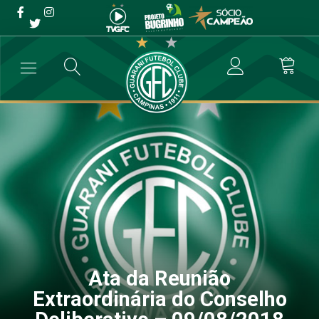
Ata da Reunião
Extraordinária do Conselho
Deliberativo – 09/08/2018
→
Governança
→
Ata da Reunião Extraordinária do Conselho Deliber
Ata da Reunião
Extraordinária do Conselho