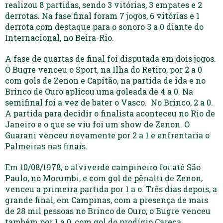
realizou 8 partidas, sendo 3 vitórias, 3 empates e 2
derrotas. Na fase final foram 7 jogos, 6 vitórias e 1
derrota com destaque para o sonoro 3 a 0 diante do
Internacional, no Beira-Rio.
A fase de quartas de final foi disputada em dois jogos.
O Bugre venceu o Sport, na Ilha do Retiro, por 2 a 0
com gols de Zenon e Capitão, na partida de ida e no
Brinco de Ouro aplicou uma goleada de 4 a 0. Na
semifinal foi a vez de bater o Vasco. No Brinco, 2 a 0.
A partida para decidir o finalista aconteceu no Rio de
Janeiro e o que se viu foi um show de Zenon. O
Guarani venceu novamente por 2 a 1 e enfrentaria o
Palmeiras nas finais.
Em 10/08/1978, o alviverde campineiro foi até São
Paulo, no Morumbi, e com gol de pênalti de Zenon,
venceu a primeira partida por 1 a o. Três dias depois, a
grande final, em Campinas, com a presença de mais
de 28 mil pessoas no Brinco de Ouro, o Bugre venceu
também por 1 a 0, com gol do prodígio Careca.